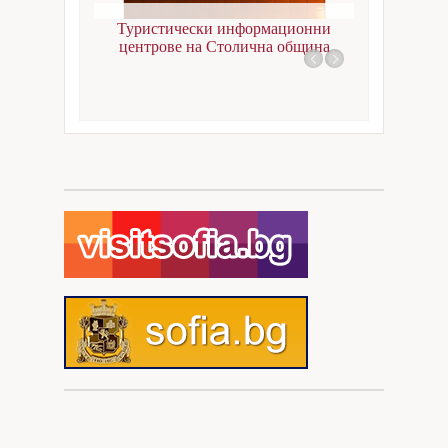
Документи за регистрация
София
Туристически информационни
центрове на Столична община
Събития
Въпроси
Кариери
Контакти