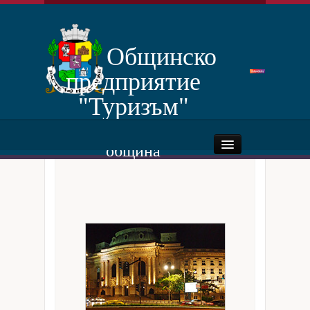
Услуги
Отчети
Общинско
предприятие
"Туризъм"
Столична
община
Начало
За нас
Дейности
Нормативни документи
Документи за категоризиране