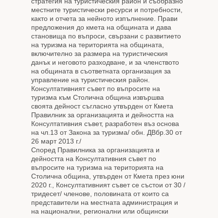
стратегия на туристическия район и съобразно
местните туристически ресурси и потребности,
както и отчета за нейното изпълнение. Прави
предложения до кмета на общината и дава
становища по въпроси, свързани с развитието
на туризма на територията на общината,
включително за размера на туристическия
данък и неговото разходване, и за членството
на общината в съответната организация за
управление на туристическия район.
Консултативният съвет по въпросите на
туризма към Столична община извършва
своята дейност съгласно утвърден от Кмета
Правилник за организацията и дейността на
Консултативния съвет, разработен въз основа
на чл.13 от Закона за туризма/ обн. ДВбр.30 от
26 март 2013 г./
Според Правилника за организацията и
дейността на Консултативния съвет по
въпросите на туризма на територията на
Столична община, утвърден от Кмета през юни
2020 г., Консултативният съвет се състои от 30 /
тридесет/ членове, половината от които са
представители на местната администрация и
на национални, регионални или общински