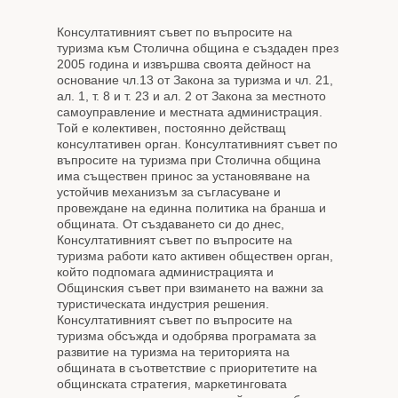
Консултативният съвет по въпросите на
туризма към Столична община е създаден през
2005 година и извършва своята дейност на
основание чл.13 от Закона за туризма и чл. 21,
ал. 1, т. 8 и т. 23 и ал. 2 от Закона за местното
самоуправление и местната администрация.
Той е колективен, постоянно действащ
консултативен орган. Консултативният съвет по
въпросите на туризма при Столична община
има съществен принос за установяване на
устойчив механизъм за съгласуване и
провеждане на единна политика на бранша и
общината. От създаването си до днес,
Консултативният съвет по въпросите на
туризма работи като активен обществен орган,
който подпомага администрацията и
Общинския съвет при взимането на важни за
туристическата индустрия решения.
Консултативният съвет по въпросите на
туризма обсъжда и одобрява програмата за
развитие на туризма на територията на
общината в съответствие с приоритетите на
общинската стратегия, маркетинговата