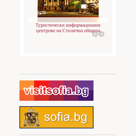
Документи за регистрация
Събития
София
Туристически информационни
Въпроси
центрове на Столична община
Кариери
Контакти