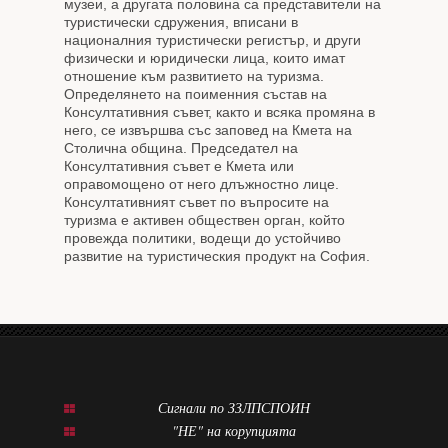
музеи, а другата половина са представители на
туристически сдружения, вписани в
националния туристически регистър, и други
физически и юридически лица, които имат
отношение към развитието на туризма.
Определянето на поименния състав на
Консултативния съвет, както и всяка промяна в
него, се извършва със заповед на Кмета на
Столична община. Председател на
Консултативния съвет е Кмета или
оправомощено от него длъжностно лице.
Консултативният съвет по въпросите на
туризма е активен обществен орган, който
провежда политики, водещи до устойчиво
развитие на туристическия продукт на София.
Сигнали по ЗЗЛПСПОИН
"НЕ" на корупцията