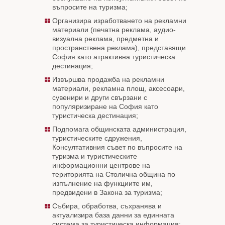
въпросите на туризма;
Организира изработването на рекламни
материали (печатна реклама, аудио-
визуална реклама, предметна и
пространствена реклама), представящи
София като атрактивна туристическа
дестинация;
Извършва продажба на рекламни
материали, рекламна площ, аксесоари,
сувенири и други свързани с
популяризиране на София като
туристическа дестинация;
Подпомага общинската администрация,
туристическите сдружения,
Консултативния съвет по въпросите на
туризма и туристическите
информационни центрове на
територията на Столична община по
изпълнение на функциите им,
предвидени в Закона за туризма;
Събира, обработва, съхранява и
актуализира база данни за единната
система за туристическа информация;