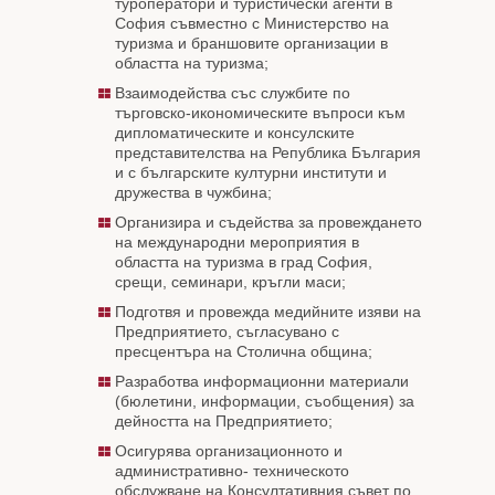
туроператори и туристически агенти в
София съвместно с Министерство на
туризма и браншовите организации в
областта на туризма;
Взаимодейства със службите по
търговско-икономическите въпроси към
дипломатическите и консулските
представителства на Република България
и с българските културни институти и
дружества в чужбина;
Организира и съдейства за провеждането
на международни мероприятия в
областта на туризма в град София,
срещи, семинари, кръгли маси;
Подготвя и провежда медийните изяви на
Предприятието, съгласувано с
пресцентъра на Столична община;
Разработва информационни материали
(бюлетини, информации, съобщения) за
дейността на Предприятието;
Осигурява организационното и
административно- техническото
обслужване на Консултативния съвет по