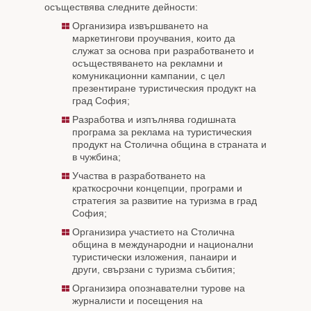
осъществява следните дейности:
Организира извършването на
маркетингови проучвания, които да
служат за основа при разработването и
осъществяването на рекламни и
комуникационни кампании, с цел
презентиране туристическия продукт на
град София;
Разработва и изпълнява годишната
програма за реклама на туристическия
продукт на Столична община в страната и
в чужбина;
Участва в разработването на
краткосрочни концепции, програми и
стратегия за развитие на туризма в град
София;
Организира участието на Столична
община в международни и национални
туристически изложения, панаири и
други, свързани с туризма събития;
Организира опознавателни турове на
журналисти и посещения на